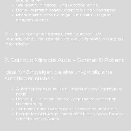
Anbaufehler.
Geeignet für Indoor- und Outdoor-Anbau.
Hohe Resistenz gegen Schimmel und Schädlinge.
Produziert dichte, harzige Buds mit nussigem,
erdigem Aroma.
💡
Tipp:
Sorge für eine gute Luftzirkulation, um
Feuchtigkeit zu reduzieren und die Blütenentwicklung zu
maximieren.
2. Galactic Miracle Auto – Schnell & Potent
Ideal für Einsteiger, die eine unkomplizierte
Autoflower suchen:
Automatische Blüte:
Kein Umstellen des Lichtzyklus
nötig.
Hoher THC-Gehalt:
Starke Wirkung bei einfacher
Handhabung.
Schnelle Ernte:
Bereits nach 10 Wochen erntereif.
Kompakte Struktur:
Perfekt für kleine Grow-Räume
oder diskreten Anbau.