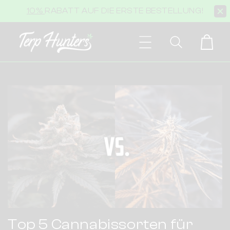
Direkt
10%
RABATT AUF DIE ERSTE BESTELLUNG!
zum
Inhalt
Warenkorb
Top 5 Cannabissorten für