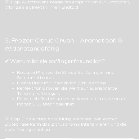
💡
Tipp:
Autoflowers reagieren empfindlich auf Umtopfen,
pflanze sie direkt in ihren Endtopf.
3. Frozen Citrus Crush – Aromatisch &
Widerstandsfähig
✔
Warum ist sie anfängerfreundlich?
Robuste Pflanze, die Stress, Schädlingen und
Schimmel trotzt.
Dichte Buds mit intensivem Zitrusaroma.
Perfekt für Grower, die Wert auf ausgeprägte
Terpenprofile legen.
Passt sich flexibel an verschiedene Klimazonen an –
Indoor & Outdoor geeignet.
💡
Tipp:
Eine leichte Abkühlung während der letzten
Blütephase kann das Zitrusaroma intensivieren und die
buds frostig machen.