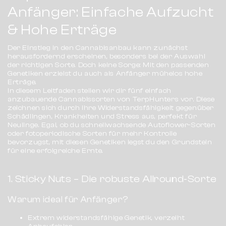
Anfänger: Einfache Aufzucht
& Hohe Erträge
Der Einstieg in den Cannabisanbau kann zunächst
herausfordernd erscheinen, besonders bei der Auswahl
der richtigen Sorte. Doch keine Sorge: Mit den passenden
Genetiken erzielst du auch als Anfänger mühelos hohe
Erträge.
In diesem Leitfaden stellen wir dir fünf einfach
anzubauende Cannabissorten von TerpHunters vor. Diese
zeichnen sich durch ihre Widerstandsfähigkeit gegenüber
Schädlingen, Krankheiten und Stress aus, perfekt für
Neulinge. Egal, ob du schnellwachsende
Autoflower-Sorten
oder
fotoperiodische Sorten
für mehr Kontrolle
bevorzugst, mit diesen Genetiken legst du den Grundstein
für eine erfolgreiche Ernte.
1. Sticky Nuts – Die robuste Allround-Sorte
Warum ideal für Anfänger?
Extrem widerstandsfähige Genetik, verzeiht