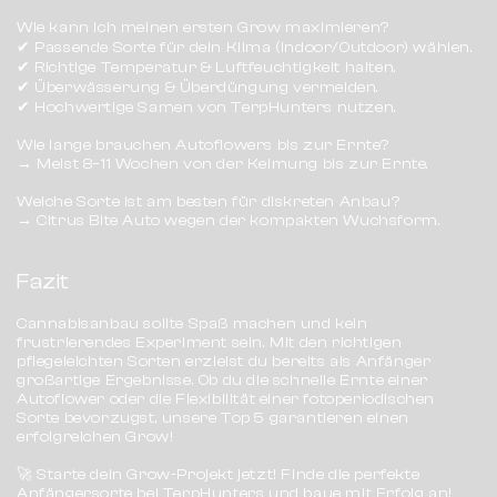
Wie kann ich meinen ersten Grow maximieren?
✔
Passende Sorte für dein Klima (Indoor/Outdoor) wählen.
✔
Richtige Temperatur & Luftfeuchtigkeit halten.
✔
Überwässerung & Überdüngung vermeiden.
✔
Hochwertige Samen von
TerpHunters
nutzen.
Wie lange brauchen Autoflowers bis zur Ernte?
→
Meist 8–11 Wochen von der Keimung bis zur Ernte.
Welche Sorte ist am besten für diskreten Anbau?
→
Citrus Bite Auto
wegen der kompakten Wuchsform.
Fazit
Cannabisanbau sollte Spaß machen und kein
frustrierendes Experiment sein. Mit den richtigen
pflegeleichten Sorten
erzielst du bereits als Anfänger
großartige Ergebnisse
. Ob du die
schnelle Ernte einer
Autoflower
oder die
Flexibilität einer fotoperiodischen
Sorte
bevorzugst, unsere Top 5 garantieren einen
erfolgreichen Grow!
🚀
Starte dein Grow-Projekt jetzt!
Finde die perfekte
Anfängersorte bei
TerpHunters
und baue mit Erfolg an!