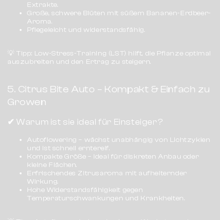
Extrakte.
Große, schwere Blüten mit süßem Bananen-Erdbeer-
Aroma.
Pflegeleicht und widerstandsfähig.
💡
Tipp:
Low-Stress-Training (LST)
hilft, die Pflanze optimal
auszubreiten und den Ertrag zu steigern.
5. Citrus Bite Auto – Kompakt & Einfach zu
Growen
✔
Warum ist sie ideal für Einsteiger?
Autoflowering
– wächst unabhängig von Lichtzyklen
und ist schnell erntereif.
Kompakte Größe
– ideal für diskreten Anbau oder
kleine Flächen.
Erfrischendes Zitrusaroma
mit aufheiternder
Wirkung.
Hohe Widerstandsfähigkeit
gegen
Temperaturschwankungen und Krankheiten.